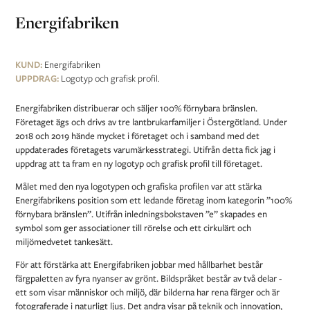
Energifabriken
KUND:
Energifabriken
UPPDRAG:
Logotyp och grafisk profil.
Energifabriken distribuerar och säljer 100% förnybara bränslen.
Företaget ägs och drivs av tre lantbrukarfamiljer i Östergötland. Under
2018 och 2019 hände mycket i företaget och i samband med det
uppdaterades företagets varumärkesstrategi. Utifrån detta fick jag i
uppdrag att ta fram en ny logotyp och grafisk profil till företaget.
Målet med den nya logotypen och grafiska profilen var att stärka
Energifabrikens position som ett ledande företag inom kategorin ”100%
förnybara bränslen”. Utifrån inledningsbokstaven ”e” skapades en
symbol som ger associationer till rörelse och ett cirkulärt och
miljömedvetet tankesätt.
För att förstärka att Energifabriken jobbar med hållbarhet består
färgpaletten av fyra nyanser av grönt. Bildspråket består av två delar -
ett som visar människor och miljö, där bilderna har rena färger och är
fotograferade i naturligt ljus. Det andra visar på teknik och innovation,