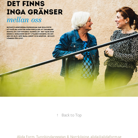
Portalen
↑
Back to Top
Alida Form, Tunnbindaregatan 8, Norrköping, alida@alidaform.se