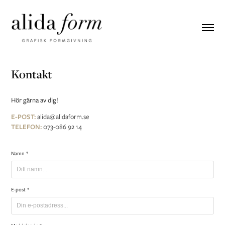
Kontakt
Hör gärna av dig!
E-POST:
alida@alidaform.se
TELEFON:
073-086 92 14
Namn *
E-post *